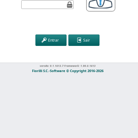
Entrar
Sair
D: 28968
6/08/2026
versão: 9.1.1613.7 Framework: 1.99.0.1613
Fiorilli S.C.-Software © Copyright 2016-2026